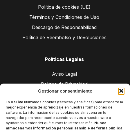
Política de cookies (UE)
Términos y Condiciones de Uso
Descargo de Responsabilidad
Política de Reembolso y Devoluciones
Políticas Legales
Aviso Legal
Política de Privacidad
Gestionar consentimiento
Política de cookies (UE)
En
DaLive
utilizamos cookies (técnicas y analíticas) para ofrecerte la
Términos y Condiciones de Uso
mejor experiencia de aprendizaje en nuestras formaciones de
software. La información de las cookies se almacena en tu
Descargo de Responsabilidad
navegador para reconocerte cuando vuelves a nuestra web o
ayudarnos a entender qué cursos te interesan más.
Nunca
Política de Reembolso y Devoluciones
almacenamos información personal sensible de forma pública
.