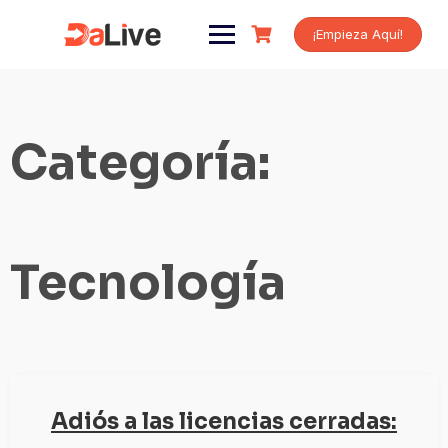
Saltar
al
¡Empieza Aquí!
contenido
Categoría:
Tecnología
Adiós a las licencias cerradas: