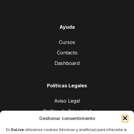
Ayuda
Cursos
Contacto
Dashboard
Políticas Legales
Aviso Legal
Política de Privacidad
Gestionar consentimiento
Política de cookies (UE)
En
DaLive
utilizamos cookies (técnicas y analíticas) para ofrecerte la
Términos y Condiciones de Uso